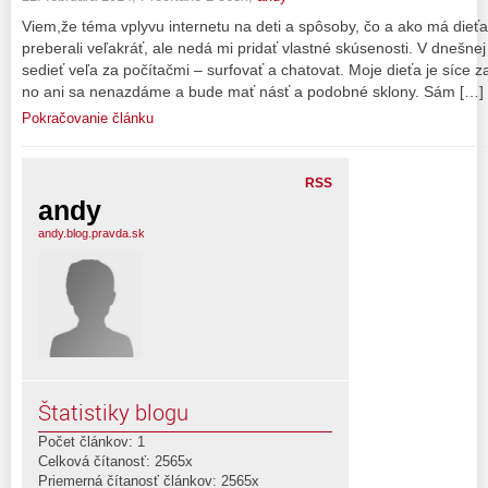
Viem,že téma vplyvu internetu na deti a spôsoby, čo a ako má dieťa
preberali veľakráť, ale nedá mi pridať vlastné skúsenosti. V dnešne
sedieť veľa za počítačmi – surfovať a chatovat. Moje dieťa je síce za
no ani sa nenazdáme a bude mať násť a podobné sklony. Sám […]
Pokračovanie článku
RSS
andy
andy.blog.pravda.sk
Štatistiky blogu
Počet článkov: 1
Celková čítanosť: 2565x
Priemerná čítanosť článkov: 2565x