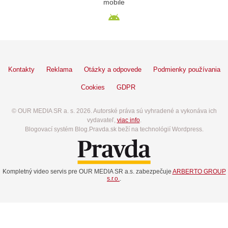
mobile
Kontakty
Reklama
Otázky a odpovede
Podmienky používania
Cookies
GDPR
© OUR MEDIA SR a. s. 2026. Autorské práva sú vyhradené a vykonáva ich
vydavateľ,
viac info
.
Blogovací systém Blog.Pravda.sk beží na technológií Wordpress.
Kompletný video servis pre OUR MEDIA SR a.s. zabezpečuje
ARBERTO GROUP
s.r.o.
.