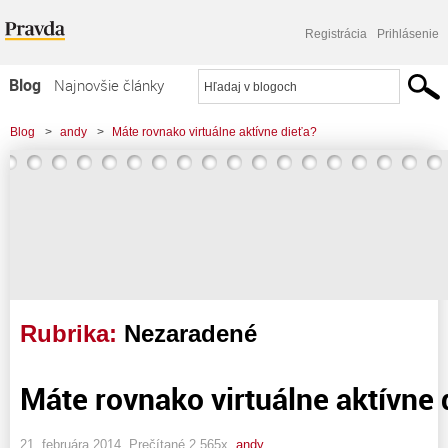
Registrácia
Prihlásenie
Blog
Najnovšie články
Najčítanejšie články
Blog
>
andy
>
Máte rovnako virtuálne aktívne dieťa?
Najkomentovanejšie články
Zoznam blogov
Komerčné blogy
Rubrika:
Nezaradené
Máte rovnako virtuálne aktívne 
21. februára 2014, Prečítané 2 565x,
andy